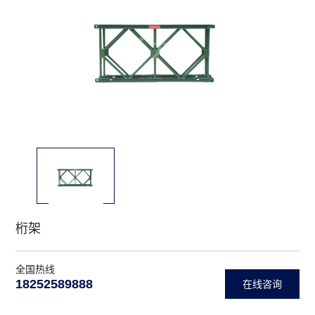
网站
最新
网站
进入
IOS
网站
桁架
全国热线
18252589888
在线咨询