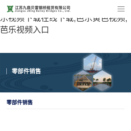
芭乐APP最新网站进入IOS网站,芭
乐视频下载在线下载,芭乐黄色视频,
首
芭乐视频入口
页
关于
芭乐
产
APP
品
工
零部件销售
最新
中
程
新
网站
心
案
闻
联系
零部件销售
进入
例
动
芭乐
IOS
态
APP